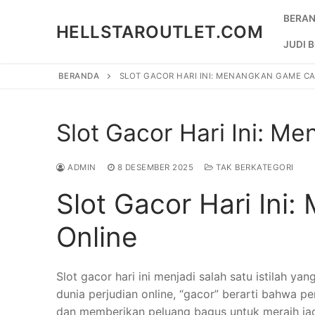
Lompat
BERA
ke
HELLSTAROUTLET.COM
konten
JUDI 
BERANDA
SLOT GACOR HARI INI: MENANGKAN GAME CA
Slot Gacor Hari Ini: 
ADMIN
8 DESEMBER 2025
TAK BERKATEGORI
Slot Gacor Hari In
Online
Slot gacor hari ini menjadi salah satu istilah y
dunia perjudian online, “gacor” berarti bahwa p
dan memberikan peluang bagus untuk meraih jack