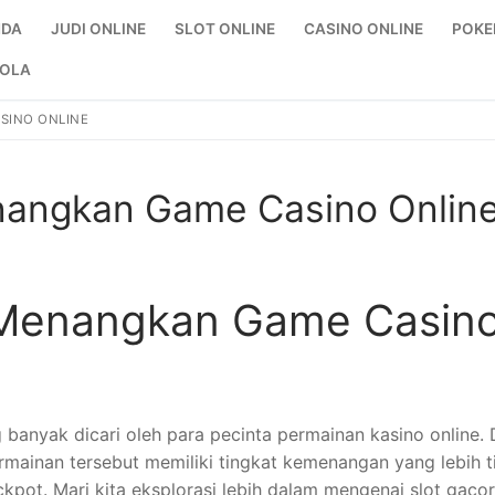
NDA
JUDI ONLINE
SLOT ONLINE
CASINO ONLINE
POKE
BOLA
SINO ONLINE
Menangkan Game Casino Onlin
i: Menangkan Game Casin
ang banyak dicari oleh para pecinta permainan kasino online.
ermainan tersebut memiliki tingkat kemenangan yang lebih t
pot. Mari kita eksplorasi lebih dalam mengenai slot gacor