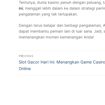
Tentunya, dunia kasino penuh dengan peluang,
ini
, menggali lebih dalam ke dalam strategi per
pengalaman yang tak terlupakan.
Dengan terus belajar dan berbagi pengalaman, A
dapat membantu pemain lain di luar sana. Jadi, s
memenangkan momen kemenangan Anda!
Navigasi
PREVIOUS
Previous
pos
Slot Gacor Hari Ini: Menangkan Game Casin
post:
Online