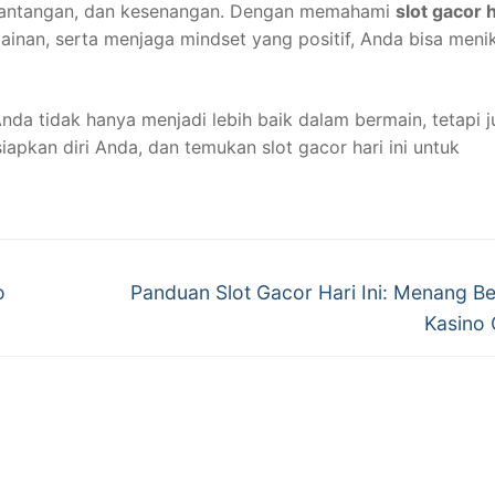
 tantangan, dan kesenangan. Dengan memahami
slot gacor h
mainan, serta menjaga mindset yang positif, Anda bisa meni
nda tidak hanya menjadi lebih baik dalam bermain, tetapi 
iapkan diri Anda, dan temukan slot gacor hari ini untuk
Next
o
Panduan Slot Gacor Hari Ini: Menang Be
post:
Kasino 