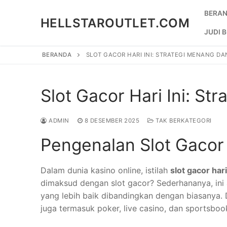
Lompat
BERA
ke
HELLSTAROUTLET.COM
konten
JUDI 
BERANDA
SLOT GACOR HARI INI: STRATEGI MENANG DA
Slot Gacor Hari Ini: St
ADMIN
8 DESEMBER 2025
TAK BERKATEGORI
Pengenalan Slot Gacor 
Dalam dunia kasino online, istilah
slot gacor hari
dimaksud dengan slot gacor? Sederhananya, ini
yang lebih baik dibandingkan dengan biasanya. D
juga termasuk poker, live casino, dan sportsbook.