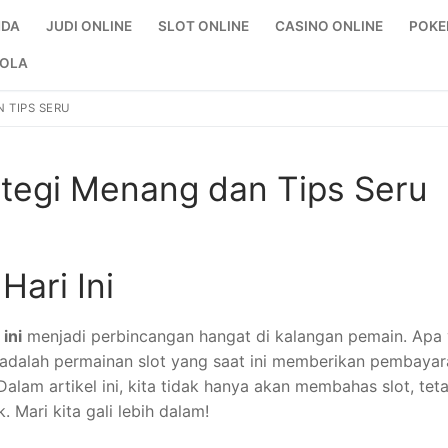
NDA
JUDI ONLINE
SLOT ONLINE
CASINO ONLINE
POKE
BOLA
N TIPS SERU
rategi Menang dan Tips Seru
Hari Ini
 ini
menjadi perbincangan hangat di kalangan pemain. Apa
 adalah permainan slot yang saat ini memberikan pembayar
alam artikel ini, kita tidak hanya akan membahas slot, teta
 Mari kita gali lebih dalam!