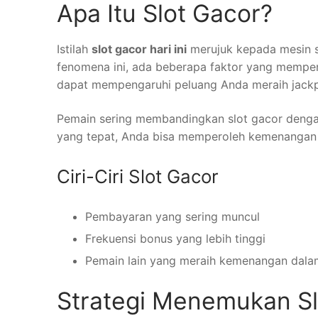
Apa Itu Slot Gacor?
Istilah
slot gacor hari ini
merujuk kepada mesin sl
fenomena ini, ada beberapa faktor yang mempe
dapat mempengaruhi peluang Anda meraih jackp
Pemain sering membandingkan slot gacor dengan
yang tepat, Anda bisa memperoleh kemenangan 
Ciri-Ciri Slot Gacor
Pembayaran yang sering muncul
Frekuensi bonus yang lebih tinggi
Pemain lain yang meraih kemenangan dala
Strategi Menemukan Slo