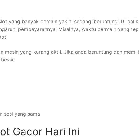
ot yang banyak pemain yakini sedang ‘beruntung’. Di balik
ngaruhi pembayarannya. Misalnya, waktu bermain yang tep
ot.
 mesin yang kurang aktif. Jika anda beruntung dan memili
besar.
m sesi yang sama
t Gacor Hari Ini