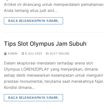
Artikel ini dirancang untuk memperdalam pemahaman
Anda tentang situs judi slot…
BACA SELENGKAPNYA %RARR;
Tips Slot Olympus Jam Subuh
ADMIN
6 JULI 2025
SLOT ONLINE
Dalam eksplorasi mendalam terhadap arena slot
Olympus LORENZOPLAY yang menjanjikan, dimana
setiap detik menawarkan kesempatan untuk mengukir
prestasi monumental, terutama saat merekahnya fajar.
Kondisi dimana…
BACA SELENGKAPNYA %RARR;