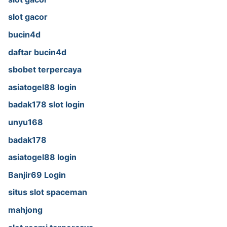
slot gacor
bucin4d
daftar bucin4d
sbobet terpercaya
asiatogel88 login
badak178 slot login
unyu168
badak178
asiatogel88 login
Banjir69 Login
situs slot spaceman
mahjong