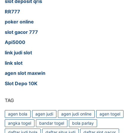
slot deposit qris
RR777
poker online
slot gacor 777
Api5000
link judi slot
link slot
agen slot maxwin
Slot Depo 10K
TAG
agen bola
agen judi
agen judi online
agen togel
angka togel
bandar togel
bola parlay
daftar judi bola
daftar situs judi
daftar slot gacor