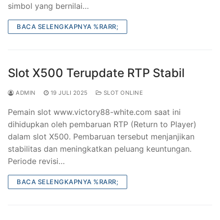
simbol yang bernilai…
BACA SELENGKAPNYA %RARR;
Slot X500 Terupdate RTP Stabil
ADMIN
19 JULI 2025
SLOT ONLINE
Pemain slot www.victory88-white.com saat ini
dihidupkan oleh pembaruan RTP (Return to Player)
dalam slot X500. Pembaruan tersebut menjanjikan
stabilitas dan meningkatkan peluang keuntungan.
Periode revisi…
BACA SELENGKAPNYA %RARR;