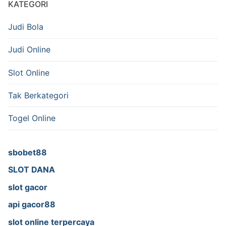
KATEGORI
Judi Bola
Judi Online
Slot Online
Tak Berkategori
Togel Online
sbobet88
SLOT DANA
slot gacor
api gacor88
slot online terpercaya