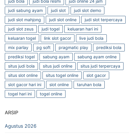
judi bola
judi bola resmi
judi online 24 jam
judi sabung ayam
judi slot
judi slot demo
judi slot mahjong
judi slot online
judi slot terpercaya
judi slot zeus
judi togel
keluaran hari ini
keluaran togel
link slot gacor
live judi bola
mix parlay
pg soft
pragmatic play
prediksi bola
prediksi togel
sabung ayam
sabung ayam online
situs judi bola
situs judi online
situs judi terpercaya
situs slot online
situs togel online
slot gacor
slot gacor hari ini
slot online
taruhan bola
togel hari ini
togel online
ARSIP
Agustus 2026