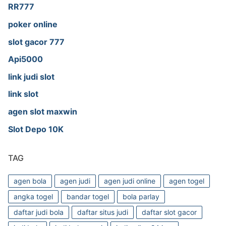
RR777
poker online
slot gacor 777
Api5000
link judi slot
link slot
agen slot maxwin
Slot Depo 10K
TAG
agen bola
agen judi
agen judi online
agen togel
angka togel
bandar togel
bola parlay
daftar judi bola
daftar situs judi
daftar slot gacor