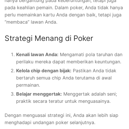
hanya bergantung pada keberuntungan, tetapi juga
pada keahlian pemain. Dalam poker, Anda tidak hanya
perlu memainkan kartu Anda dengan baik, tetapi juga
“membaca” lawan Anda.
Strategi Menang di Poker
Kenali lawan Anda:
Mengamati pola taruhan dan
perilaku mereka dapat memberikan keuntungan.
Kelola chip dengan bijak:
Pastikan Anda tidak
bertaruh semua chip Anda terutama di awal
permainan.
Belajar menggertak:
Menggertak adalah seni;
praktik secara teratur untuk menguasainya.
Dengan menguasai strategi ini, Anda akan lebih siap
menghadapi undangan poker selanjutnya.