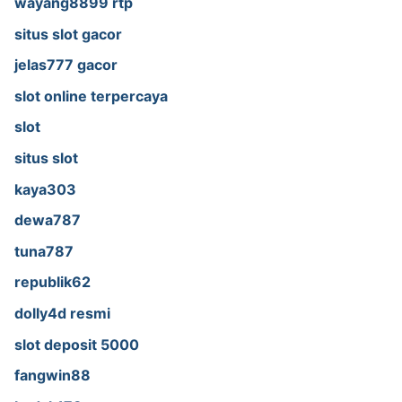
wayang8899 rtp
situs slot gacor
jelas777 gacor
slot online terpercaya
slot
situs slot
kaya303
dewa787
tuna787
republik62
dolly4d resmi
slot deposit 5000
fangwin88