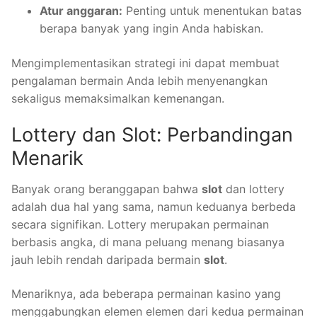
Atur anggaran:
Penting untuk menentukan batas
berapa banyak yang ingin Anda habiskan.
Mengimplementasikan strategi ini dapat membuat
pengalaman bermain Anda lebih menyenangkan
sekaligus memaksimalkan kemenangan.
Lottery dan Slot: Perbandingan
Menarik
Banyak orang beranggapan bahwa
slot
dan lottery
adalah dua hal yang sama, namun keduanya berbeda
secara signifikan. Lottery merupakan permainan
berbasis angka, di mana peluang menang biasanya
jauh lebih rendah daripada bermain
slot
.
Menariknya, ada beberapa permainan kasino yang
menggabungkan elemen elemen dari kedua permainan