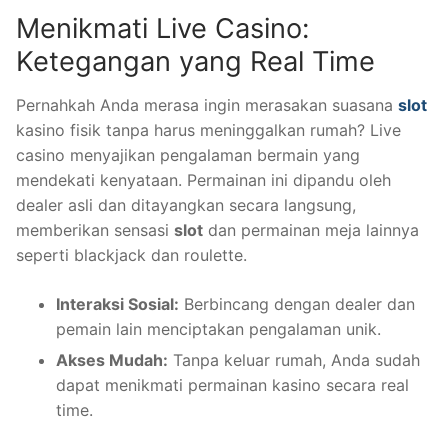
Menikmati Live Casino:
Ketegangan yang Real Time
Pernahkah Anda merasa ingin merasakan suasana
slot
kasino fisik tanpa harus meninggalkan rumah? Live
casino menyajikan pengalaman bermain yang
mendekati kenyataan. Permainan ini dipandu oleh
dealer asli dan ditayangkan secara langsung,
memberikan sensasi
slot
dan permainan meja lainnya
seperti blackjack dan roulette.
Interaksi Sosial:
Berbincang dengan dealer dan
pemain lain menciptakan pengalaman unik.
Akses Mudah:
Tanpa keluar rumah, Anda sudah
dapat menikmati permainan kasino secara real
time.