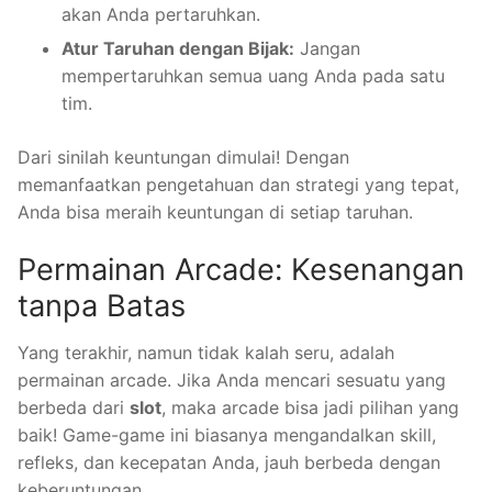
akan Anda pertaruhkan.
Atur Taruhan dengan Bijak:
Jangan
mempertaruhkan semua uang Anda pada satu
tim.
Dari sinilah keuntungan dimulai! Dengan
memanfaatkan pengetahuan dan strategi yang tepat,
Anda bisa meraih keuntungan di setiap taruhan.
Permainan Arcade: Kesenangan
tanpa Batas
Yang terakhir, namun tidak kalah seru, adalah
permainan arcade. Jika Anda mencari sesuatu yang
berbeda dari
slot
, maka arcade bisa jadi pilihan yang
baik! Game-game ini biasanya mengandalkan skill,
refleks, dan kecepatan Anda, jauh berbeda dengan
keberuntungan.