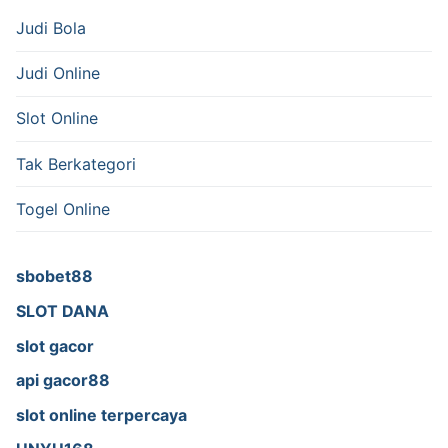
Judi Bola
Judi Online
Slot Online
Tak Berkategori
Togel Online
sbobet88
SLOT DANA
slot gacor
api gacor88
slot online terpercaya