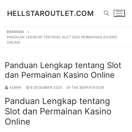
Lompat
ke
HELLSTAROUTLET.COM
konten
BERANDA
Cari:
PANDUAN LENGKAP TENTANG SLOT DAN PERMAINAN KASINO
ONLINE
Panduan Lengkap tentang Slot
dan Permainan Kasino Online
ADMIN
8 DESEMBER 2025
TAK BERKATEGORI
Panduan Lengkap tentang
Slot dan Permainan Kasino
Online