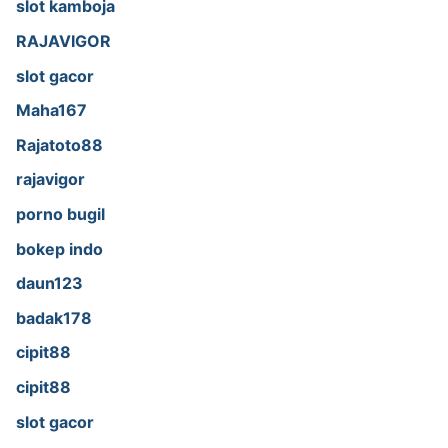
slot kamboja
RAJAVIGOR
slot gacor
Maha167
Rajatoto88
rajavigor
porno bugil
bokep indo
daun123
badak178
cipit88
cipit88
slot gacor