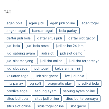
TAG
agen bola
agen judi
agen judi online
agen togel
angka togel
bandar togel
bola parlay
daftar judi bola
daftar situs judi
daftar slot gacor
judi bola
judi bola resmi
judi online 24 jam
judi sabung ayam
judi slot
judi slot demo
judi slot mahjong
judi slot online
judi slot terpercaya
judi slot zeus
judi togel
keluaran hari ini
keluaran togel
link slot gacor
live judi bola
mix parlay
pg soft
pragmatic play
prediksi bola
prediksi togel
sabung ayam
sabung ayam online
situs judi bola
situs judi online
situs judi terpercaya
situs slot online
situs togel online
slot gacor