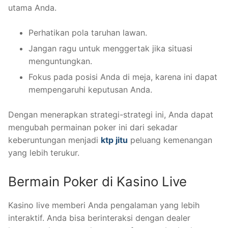
utama Anda.
Perhatikan pola taruhan lawan.
Jangan ragu untuk menggertak jika situasi
menguntungkan.
Fokus pada posisi Anda di meja, karena ini dapat
mempengaruhi keputusan Anda.
Dengan menerapkan strategi-strategi ini, Anda dapat
mengubah permainan poker ini dari sekadar
keberuntungan menjadi
ktp jitu
peluang kemenangan
yang lebih terukur.
Bermain Poker di Kasino Live
Kasino live memberi Anda pengalaman yang lebih
interaktif. Anda bisa berinteraksi dengan dealer