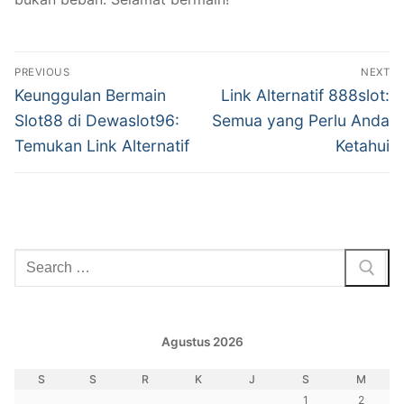
Navigasi
PREVIOUS
NEXT
pos
Previous
Next
Keunggulan Bermain
Link Alternatif 888slot:
post:
post:
Slot88 di Dewaslot96:
Semua yang Perlu Anda
Temukan Link Alternatif
Ketahui
Cari:
Agustus 2026
S
S
R
K
J
S
M
1
2