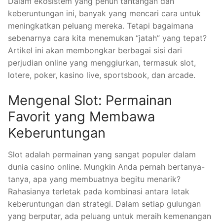
Dalam ekosistem yang penuh tantangan dan
keberuntungan ini, banyak yang mencari cara untuk
meningkatkan peluang mereka. Tetapi bagaimana
sebenarnya cara kita menemukan “jatah” yang tepat?
Artikel ini akan membongkar berbagai sisi dari
perjudian online yang menggiurkan, termasuk slot,
lotere, poker, kasino live, sportsbook, dan arcade.
Mengenal Slot: Permainan
Favorit yang Membawa
Keberuntungan
Slot adalah permainan yang sangat populer dalam
dunia casino online. Mungkin Anda pernah bertanya-
tanya, apa yang membuatnya begitu menarik?
Rahasianya terletak pada kombinasi antara letak
keberuntungan dan strategi. Dalam setiap gulungan
yang berputar, ada peluang untuk meraih kemenangan