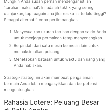
Mungkin Anda sudah pernah mendengar istilah
“taruhan maksimal”. Ini adalah taktik yang sering
dianjurkan, tapi bagaimana jika resiko ini terlalu tinggi?
Sebagai alternatif, coba pertimbangkan:
Menyesuaikan ukuran taruhan dengan saldo Anda
untuk menjaga permainan tetap menyenangkan.
Berpindah dari satu mesin ke mesin lain untuk
memaksimalkan peluang.
Menetapkan batasan untuk waktu dan uang yang
Anda habiskan.
Strategi-strategi ini akan membuat pengalaman
bermain Anda lebih mengasyikkan dan berpotensi
menguntungkan.
Rahasia Lotere: Peluang Besar