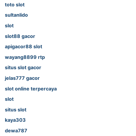
toto slot
sultanlido
slot
slot88 gacor
apigacor88 slot
wayang8899 rtp
situs slot gacor
jelas777 gacor
slot online terpercaya
slot
situs slot
kaya303
dewa787