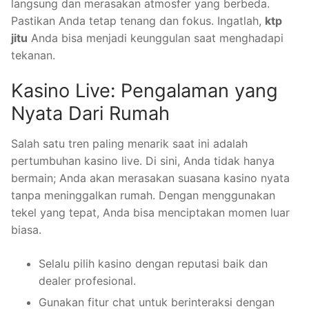
langsung dan merasakan atmosfer yang berbeda.
Pastikan Anda tetap tenang dan fokus. Ingatlah,
ktp
jitu
Anda bisa menjadi keunggulan saat menghadapi
tekanan.
Kasino Live: Pengalaman yang
Nyata Dari Rumah
Salah satu tren paling menarik saat ini adalah
pertumbuhan kasino live. Di sini, Anda tidak hanya
bermain; Anda akan merasakan suasana kasino nyata
tanpa meninggalkan rumah. Dengan menggunakan
tekel yang tepat, Anda bisa menciptakan momen luar
biasa.
Selalu pilih kasino dengan reputasi baik dan
dealer profesional.
Gunakan fitur chat untuk berinteraksi dengan