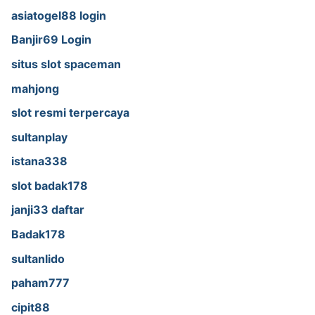
asiatogel88 login
Banjir69 Login
situs slot spaceman
mahjong
slot resmi terpercaya
sultanplay
istana338
slot badak178
janji33 daftar
Badak178
sultanlido
paham777
cipit88