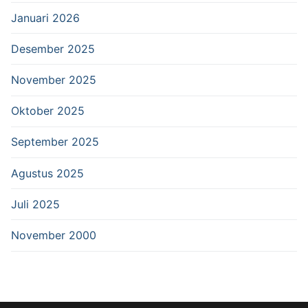
Januari 2026
Desember 2025
November 2025
Oktober 2025
September 2025
Agustus 2025
Juli 2025
November 2000