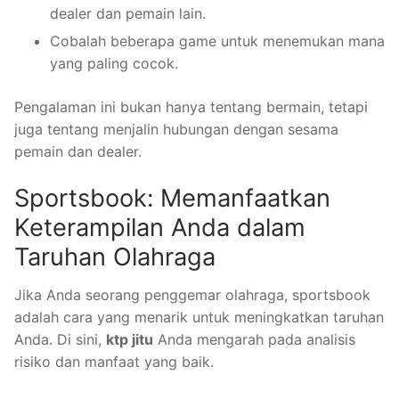
dealer dan pemain lain.
Cobalah beberapa game untuk menemukan mana
yang paling cocok.
Pengalaman ini bukan hanya tentang bermain, tetapi
juga tentang menjalin hubungan dengan sesama
pemain dan dealer.
Sportsbook: Memanfaatkan
Keterampilan Anda dalam
Taruhan Olahraga
Jika Anda seorang penggemar olahraga, sportsbook
adalah cara yang menarik untuk meningkatkan taruhan
Anda. Di sini,
ktp jitu
Anda mengarah pada analisis
risiko dan manfaat yang baik.