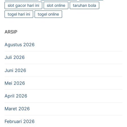
slot gacor hari ini
slot online
taruhan bola
togel hari ini
togel online
ARSIP
Agustus 2026
Juli 2026
Juni 2026
Mei 2026
April 2026
Maret 2026
Februari 2026