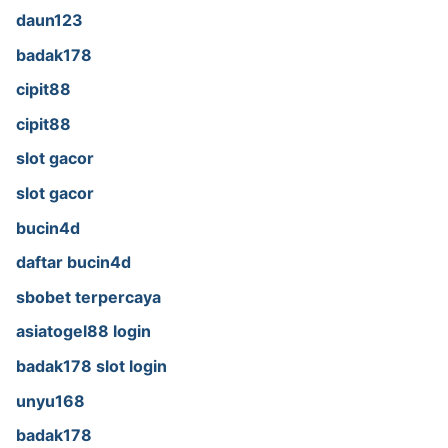
daun123
badak178
cipit88
cipit88
slot gacor
slot gacor
bucin4d
daftar bucin4d
sbobet terpercaya
asiatogel88 login
badak178 slot login
unyu168
badak178