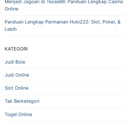
Menjadi Jagoan di Texas88: Panduan Lengkap Casino
Online
Panduan Lengkap Permainan Hoki22Z: Slot, Poker, &
Lebih
KATEGORI
Judi Bola
Judi Online
Slot Online
Tak Berkategori
Togel Online