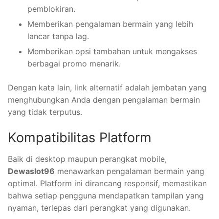
pemblokiran.
Memberikan pengalaman bermain yang lebih
lancar tanpa lag.
Memberikan opsi tambahan untuk mengakses
berbagai promo menarik.
Dengan kata lain, link alternatif adalah jembatan yang
menghubungkan Anda dengan pengalaman bermain
yang tidak terputus.
Kompatibilitas Platform
Baik di desktop maupun perangkat mobile,
Dewaslot96
menawarkan pengalaman bermain yang
optimal. Platform ini dirancang responsif, memastikan
bahwa setiap pengguna mendapatkan tampilan yang
nyaman, terlepas dari perangkat yang digunakan.