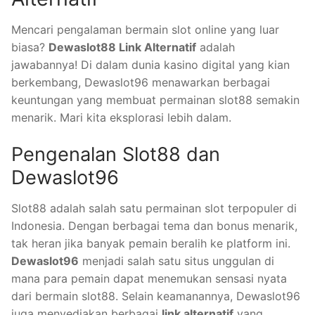
Mencari pengalaman bermain slot online yang luar
biasa?
Dewaslot88 Link Alternatif
adalah
jawabannya! Di dalam dunia kasino digital yang kian
berkembang, Dewaslot96 menawarkan berbagai
keuntungan yang membuat permainan slot88 semakin
menarik. Mari kita eksplorasi lebih dalam.
Pengenalan Slot88 dan
Dewaslot96
Slot88 adalah salah satu permainan slot terpopuler di
Indonesia. Dengan berbagai tema dan bonus menarik,
tak heran jika banyak pemain beralih ke platform ini.
Dewaslot96
menjadi salah satu situs unggulan di
mana para pemain dapat menemukan sensasi nyata
dari bermain slot88. Selain keamanannya, Dewaslot96
juga menyediakan berbagai
link alternatif
yang