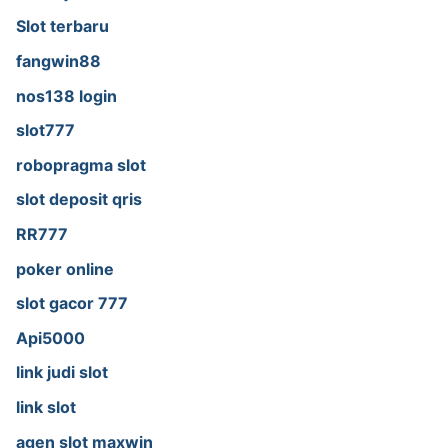
Slot terbaru
fangwin88
nos138 login
slot777
robopragma slot
slot deposit qris
RR777
poker online
slot gacor 777
Api5000
link judi slot
link slot
agen slot maxwin