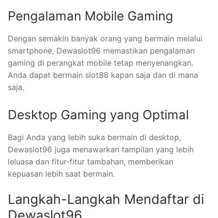
Pengalaman Mobile Gaming
Dengan semakin banyak orang yang bermain melalui
smartphone, Dewaslot96 memastikan pengalaman
gaming di perangkat mobile tetap menyenangkan.
Anda dapat bermain slot88 kapan saja dan di mana
saja.
Desktop Gaming yang Optimal
Bagi Anda yang lebih suka bermain di desktop,
Dewaslot96 juga menawarkan tampilan yang lebih
leluasa dan fitur-fitur tambahan, memberikan
kepuasan lebih saat bermain.
Langkah-Langkah Mendaftar di
Dewaslot96