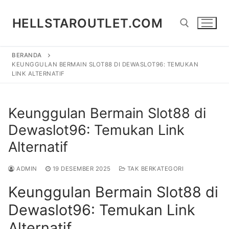
Lompat
ke
HELLSTAROUTLET.COM
konten
BERANDA
Cari:
KEUNGGULAN BERMAIN SLOT88 DI DEWASLOT96: TEMUKAN
LINK ALTERNATIF
Keunggulan Bermain Slot88 di
Dewaslot96: Temukan Link
Alternatif
ADMIN
19 DESEMBER 2025
TAK BERKATEGORI
Keunggulan Bermain Slot88 di
Dewaslot96: Temukan Link
Alternatif