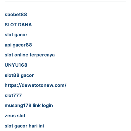
sbobet88
SLOT DANA
slot gacor
api gacor88
slot online terpercaya
UNYU168
slot88 gacor
https://dewatotonew.com/
slot777
musang178 link login
zeus slot
slot gacor hari ini