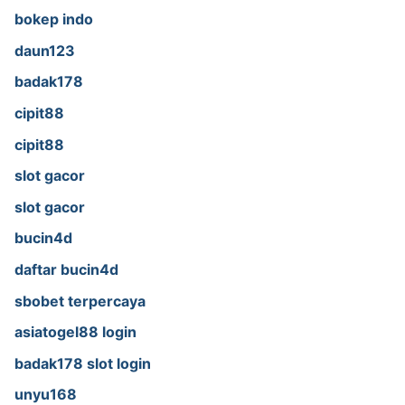
bokep indo
daun123
badak178
cipit88
cipit88
slot gacor
slot gacor
bucin4d
daftar bucin4d
sbobet terpercaya
asiatogel88 login
badak178 slot login
unyu168