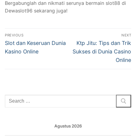
Bergabunglah dan nikmati serunya bermain slot88 di
Dewaslot96 sekarang juga!
Navigasi
PREVIOUS
NEXT
pos
Previous
Next
Slot dan Keseruan Dunia
Ktp Jitu: Tips dan Trik
post:
post:
Kasino Online
Sukses di Dunia Casino
Online
Cari:
Agustus 2026