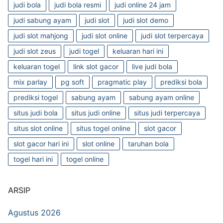
judi bola
judi bola resmi
judi online 24 jam
judi sabung ayam
judi slot
judi slot demo
judi slot mahjong
judi slot online
judi slot terpercaya
judi slot zeus
judi togel
keluaran hari ini
keluaran togel
link slot gacor
live judi bola
mix parlay
pg soft
pragmatic play
prediksi bola
prediksi togel
sabung ayam
sabung ayam online
situs judi bola
situs judi online
situs judi terpercaya
situs slot online
situs togel online
slot gacor
slot gacor hari ini
slot online
taruhan bola
togel hari ini
togel online
ARSIP
Agustus 2026