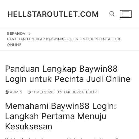
Lompat
ke
HELLSTAROUTLET.COM
konten
BERANDA
Cari:
PANDUAN LENGKAP BAYWIN88 LOGIN UNTUK PECINTA JUDI
ONLINE
Panduan Lengkap Baywin88
Login untuk Pecinta Judi Online
ADMIN
11 MEI 2026
TAK BERKATEGORI
Memahami Baywin88 Login:
Langkah Pertama Menuju
Kesuksesan