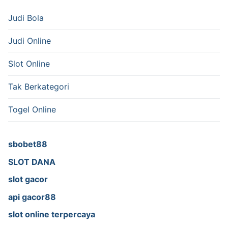
Judi Bola
Judi Online
Slot Online
Tak Berkategori
Togel Online
sbobet88
SLOT DANA
slot gacor
api gacor88
slot online terpercaya