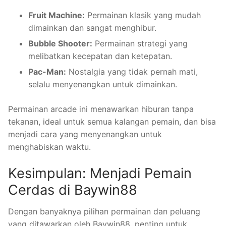
Fruit Machine:
Permainan klasik yang mudah
dimainkan dan sangat menghibur.
Bubble Shooter:
Permainan strategi yang
melibatkan kecepatan dan ketepatan.
Pac-Man:
Nostalgia yang tidak pernah mati,
selalu menyenangkan untuk dimainkan.
Permainan arcade ini menawarkan hiburan tanpa
tekanan, ideal untuk semua kalangan pemain, dan bisa
menjadi cara yang menyenangkan untuk
menghabiskan waktu.
Kesimpulan: Menjadi Pemain
Cerdas di Baywin88
Dengan banyaknya pilihan permainan dan peluang
yang ditawarkan oleh Baywin88, penting untuk