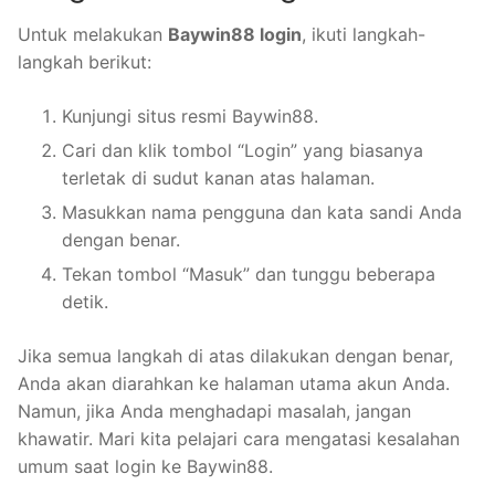
Untuk melakukan
Baywin88 login
, ikuti langkah-
langkah berikut:
Kunjungi situs resmi Baywin88.
Cari dan klik tombol “Login” yang biasanya
terletak di sudut kanan atas halaman.
Masukkan nama pengguna dan kata sandi Anda
dengan benar.
Tekan tombol “Masuk” dan tunggu beberapa
detik.
Jika semua langkah di atas dilakukan dengan benar,
Anda akan diarahkan ke halaman utama akun Anda.
Namun, jika Anda menghadapi masalah, jangan
khawatir. Mari kita pelajari cara mengatasi kesalahan
umum saat login ke Baywin88.