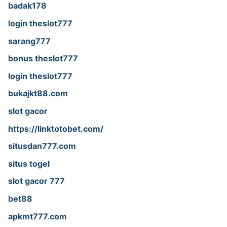
badak178
login theslot777
sarang777
bonus theslot777
login theslot777
bukajkt88.com
slot gacor
https://linktotobet.com/
situsdan777.com
situs togel
slot gacor 777
bet88
apkmt777.com