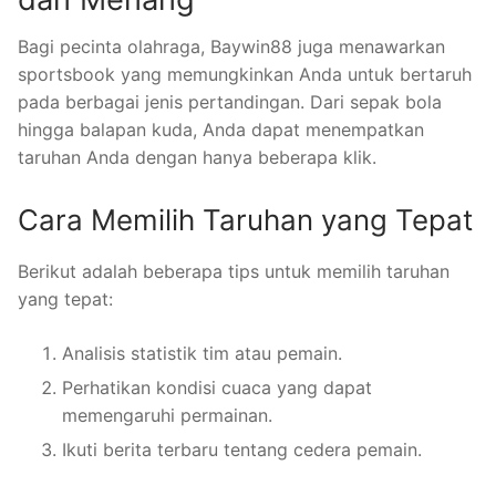
Bagi pecinta olahraga, Baywin88 juga menawarkan
sportsbook yang memungkinkan Anda untuk bertaruh
pada berbagai jenis pertandingan. Dari sepak bola
hingga balapan kuda, Anda dapat menempatkan
taruhan Anda dengan hanya beberapa klik.
Cara Memilih Taruhan yang Tepat
Berikut adalah beberapa tips untuk memilih taruhan
yang tepat:
Analisis statistik tim atau pemain.
Perhatikan kondisi cuaca yang dapat
memengaruhi permainan.
Ikuti berita terbaru tentang cedera pemain.