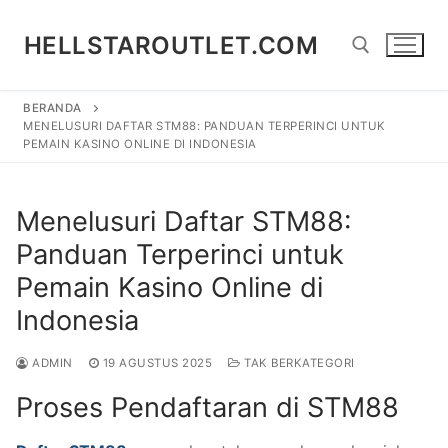
Lompat
ke
HELLSTAROUTLET.COM
konten
BERANDA
Cari:
MENELUSURI DAFTAR STM88: PANDUAN TERPERINCI UNTUK
PEMAIN KASINO ONLINE DI INDONESIA
Menelusuri Daftar STM88:
Panduan Terperinci untuk
Pemain Kasino Online di
Indonesia
ADMIN
19 AGUSTUS 2025
TAK BERKATEGORI
Proses Pendaftaran di STM88