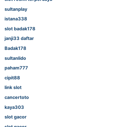
sultanplay
istana338
slot badak178
janji33 daftar
Badak178
sultanlido
paham777
cipit88
link slot
cancertoto
kaya303
slot gacor
slot gacor