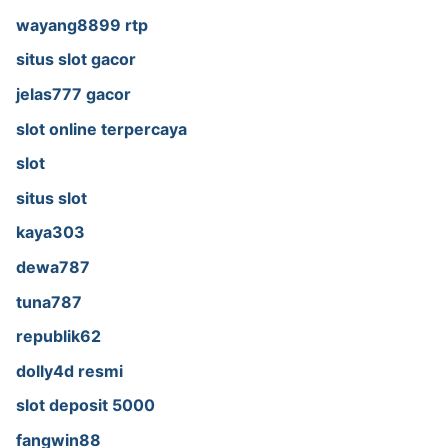
wayang8899 rtp
situs slot gacor
jelas777 gacor
slot online terpercaya
slot
situs slot
kaya303
dewa787
tuna787
republik62
dolly4d resmi
slot deposit 5000
fangwin88