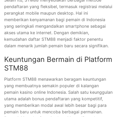
pendaftaran yang fleksibel, termasuk registrasi melalui
perangkat mobile maupun desktop. Hal ini
memberikan kenyamanan bagi pemain di Indonesia
yang seringkali mengandalkan smartphone sebagai
akses utama ke internet. Dengan demikian,
kemudahan daftar STM88 menjadi faktor penentu
dalam menarik jumlah pemain baru secara signifikan.
Keuntungan Bermain di Platform
STM88
Platform STM88 menawarkan beragam keuntungan
yang membuatnya semakin populer di kalangan
pemain kasino online Indonesia. Salah satu keunggulan
utama adalah bonus pendaftaran yang kompetitif,
yang memberikan modal awal lebih besar bagi para
pemain baru untuk mencoba berbagai permainan.