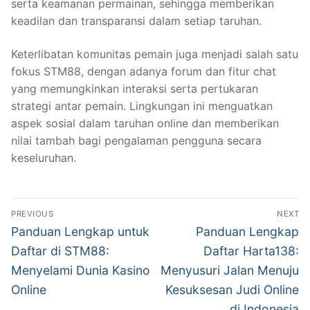
serta keamanan permainan, sehingga memberikan
keadilan dan transparansi dalam setiap taruhan.
Keterlibatan komunitas pemain juga menjadi salah satu
fokus STM88, dengan adanya forum dan fitur chat
yang memungkinkan interaksi serta pertukaran
strategi antar pemain. Lingkungan ini menguatkan
aspek sosial dalam taruhan online dan memberikan
nilai tambah bagi pengalaman pengguna secara
keseluruhan.
Navigasi
PREVIOUS
NEXT
pos
Previous
Next
Panduan Lengkap untuk
Panduan Lengkap
post:
post:
Daftar di STM88:
Daftar Harta138:
Menyelami Dunia Kasino
Menyusuri Jalan Menuju
Online
Kesuksesan Judi Online
di Indonesia