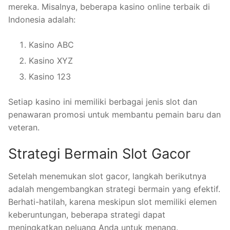
mereka. Misalnya, beberapa kasino online terbaik di
Indonesia adalah:
Kasino ABC
Kasino XYZ
Kasino 123
Setiap kasino ini memiliki berbagai jenis slot dan
penawaran promosi untuk membantu pemain baru dan
veteran.
Strategi Bermain Slot Gacor
Setelah menemukan slot gacor, langkah berikutnya
adalah mengembangkan strategi bermain yang efektif.
Berhati-hatilah, karena meskipun slot memiliki elemen
keberuntungan, beberapa strategi dapat
meningkatkan peluang Anda untuk menang.