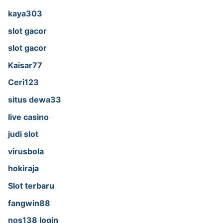
kaya303
slot gacor
slot gacor
Kaisar77
Ceri123
situs dewa33
live casino
judi slot
virusbola
hokiraja
Slot terbaru
fangwin88
nos138 login