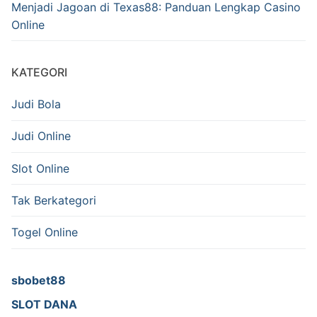
Menjadi Jagoan di Texas88: Panduan Lengkap Casino
Online
KATEGORI
Judi Bola
Judi Online
Slot Online
Tak Berkategori
Togel Online
sbobet88
SLOT DANA