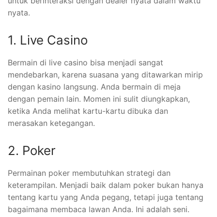
untuk berinteraksi dengan dealer nyata dalam waktu
nyata.
1. Live Casino
Bermain di live casino bisa menjadi sangat
mendebarkan, karena suasana yang ditawarkan mirip
dengan kasino langsung. Anda bermain di meja
dengan pemain lain. Momen ini sulit diungkapkan,
ketika Anda melihat kartu-kartu dibuka dan
merasakan ketegangan.
2. Poker
Permainan poker membutuhkan strategi dan
keterampilan. Menjadi baik dalam poker bukan hanya
tentang kartu yang Anda pegang, tetapi juga tentang
bagaimana membaca lawan Anda. Ini adalah seni.