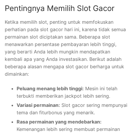
Pentingnya Memilih Slot Gacor
Ketika memilih slot, penting untuk memfokuskan
perhatian pada slot gacor hari ini, karena tidak semua
permainan slot diciptakan sama. Beberapa slot
menawarkan persentase pembayaran lebih tinggi,
yang berarti Anda lebih mungkin mendapatkan
kembali apa yang Anda investasikan. Berikut adalah
beberapa alasan mengapa slot gacor berharga untuk
dimainkan:
Peluang menang lebih tinggi:
Mesin ini telah
terbukti memberikan jackpot lebih sering.
Variasi permainan:
Slot gacor sering mempunyai
tema dan fiturbonus yang menarik.
Rasa permainan yang mendebarkan:
Kemenangan lebih sering membuat permainan