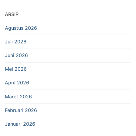
ARSIP
Agustus 2026
Juli 2026
Juni 2026
Mei 2026
April 2026
Maret 2026
Februari 2026
Januari 2026