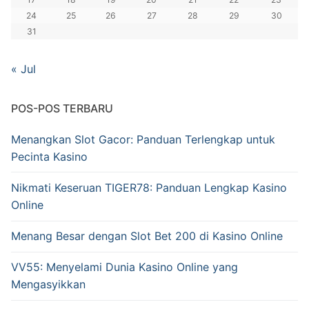
24
25
26
27
28
29
30
31
« Jul
POS-POS TERBARU
Menangkan Slot Gacor: Panduan Terlengkap untuk
Pecinta Kasino
Nikmati Keseruan TIGER78: Panduan Lengkap Kasino
Online
Menang Besar dengan Slot Bet 200 di Kasino Online
VV55: Menyelami Dunia Kasino Online yang
Mengasyikkan