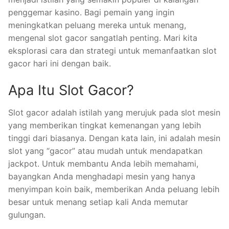
penggemar kasino. Bagi pemain yang ingin
meningkatkan peluang mereka untuk menang,
mengenal slot gacor sangatlah penting. Mari kita
eksplorasi cara dan strategi untuk memanfaatkan slot
gacor hari ini dengan baik.
Apa Itu Slot Gacor?
Slot gacor adalah istilah yang merujuk pada slot mesin
yang memberikan tingkat kemenangan yang lebih
tinggi dari biasanya. Dengan kata lain, ini adalah mesin
slot yang “gacor” atau mudah untuk mendapatkan
jackpot. Untuk membantu Anda lebih memahami,
bayangkan Anda menghadapi mesin yang hanya
menyimpan koin baik, memberikan Anda peluang lebih
besar untuk menang setiap kali Anda memutar
gulungan.