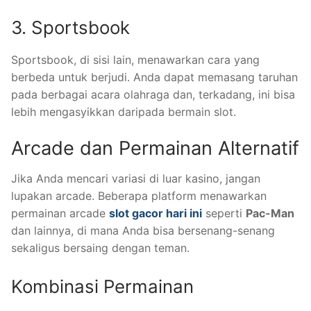
3. Sportsbook
Sportsbook, di sisi lain, menawarkan cara yang
berbeda untuk berjudi. Anda dapat memasang taruhan
pada berbagai acara olahraga dan, terkadang, ini bisa
lebih mengasyikkan daripada bermain slot.
Arcade dan Permainan Alternatif
Jika Anda mencari variasi di luar kasino, jangan
lupakan arcade. Beberapa platform menawarkan
permainan arcade
slot gacor hari ini
seperti
Pac-Man
dan lainnya, di mana Anda bisa bersenang-senang
sekaligus bersaing dengan teman.
Kombinasi Permainan