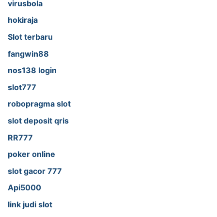
virusbola
hokiraja
Slot terbaru
fangwin88
nos138 login
slot777
robopragma slot
slot deposit qris
RR777
poker online
slot gacor 777
Api5000
link judi slot