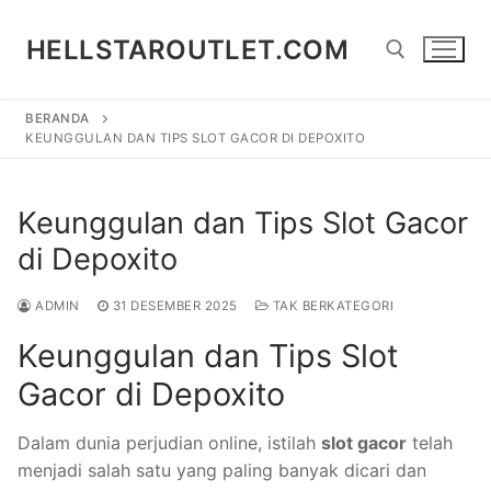
Lompat
ke
HELLSTAROUTLET.COM
konten
BERANDA
Cari:
KEUNGGULAN DAN TIPS SLOT GACOR DI DEPOXITO
Keunggulan dan Tips Slot Gacor
di Depoxito
ADMIN
31 DESEMBER 2025
TAK BERKATEGORI
Keunggulan dan Tips Slot
Gacor di Depoxito
Dalam dunia perjudian online, istilah
slot gacor
telah
menjadi salah satu yang paling banyak dicari dan