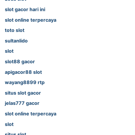
slot gacor hari ini
slot online terpercaya
toto slot
sultanlido
slot
slot88 gacor
apigacor88 slot
wayang8899 rtp
situs slot gacor
jelas777 gacor
slot online terpercaya
slot
situs slot