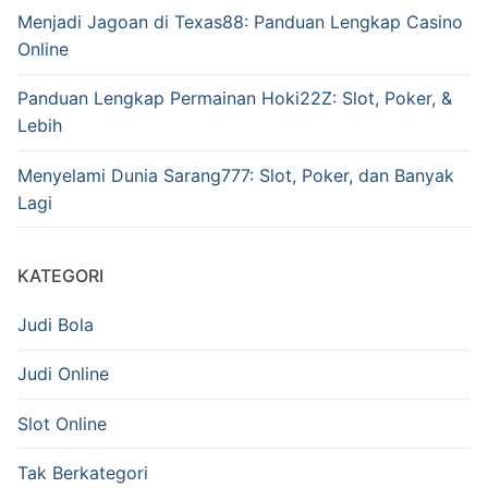
Menjadi Jagoan di Texas88: Panduan Lengkap Casino
Online
Panduan Lengkap Permainan Hoki22Z: Slot, Poker, &
Lebih
Menyelami Dunia Sarang777: Slot, Poker, dan Banyak
Lagi
KATEGORI
Judi Bola
Judi Online
Slot Online
Tak Berkategori