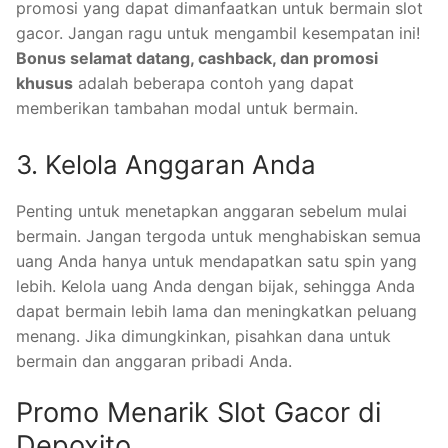
promosi yang dapat dimanfaatkan untuk bermain slot
gacor. Jangan ragu untuk mengambil kesempatan ini!
Bonus selamat datang, cashback, dan promosi
khusus
adalah beberapa contoh yang dapat
memberikan tambahan modal untuk bermain.
3. Kelola Anggaran Anda
Penting untuk menetapkan anggaran sebelum mulai
bermain. Jangan tergoda untuk menghabiskan semua
uang Anda hanya untuk mendapatkan satu spin yang
lebih. Kelola uang Anda dengan bijak, sehingga Anda
dapat bermain lebih lama dan meningkatkan peluang
menang. Jika dimungkinkan, pisahkan dana untuk
bermain dan anggaran pribadi Anda.
Promo Menarik Slot Gacor di
Depoxito