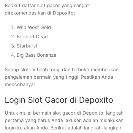
Berikut daftar slot gacor yang sangat
direkomendasikan di Depoxito:
Wild West Gold
Book of Dead
Starburst
Big Bass Bonanza
Setiap slot ini telah teruji dan terbukti memberikan
pengalaman bermain yang tinggi. Pastikan Anda
mencobanya!
Login Slot Gacor di Depoxito
Untuk mulai bermain slot gacor di Depoxito, langkah
pertama yang harus Anda lakukan adalah melakukan
login ke akun Anda. Berikut adalah langkah-langkah