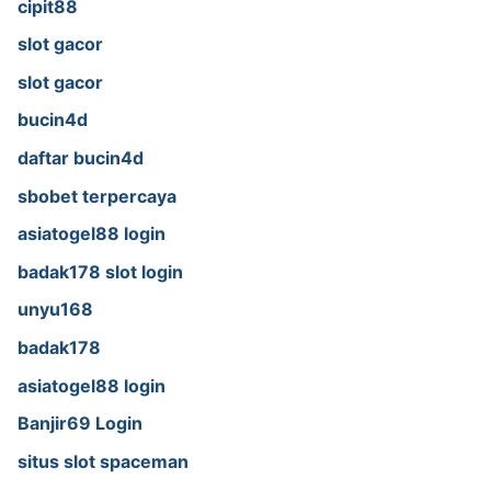
cipit88
slot gacor
slot gacor
bucin4d
daftar bucin4d
sbobet terpercaya
asiatogel88 login
badak178 slot login
unyu168
badak178
asiatogel88 login
Banjir69 Login
situs slot spaceman