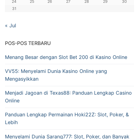
24
25
26
27
28
29
30
31
« Jul
POS-POS TERBARU
Menang Besar dengan Slot Bet 200 di Kasino Online
VV55: Menyelami Dunia Kasino Online yang
Mengasyikkan
Menjadi Jagoan di Texas88: Panduan Lengkap Casino
Online
Panduan Lengkap Permainan Hoki22Z: Slot, Poker, &
Lebih
Menyelami Dunia Sarang777: Slot, Poker, dan Banyak