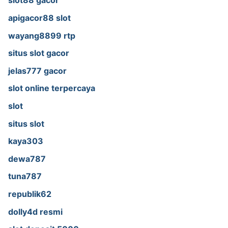
slot88 gacor
apigacor88 slot
wayang8899 rtp
situs slot gacor
jelas777 gacor
slot online terpercaya
slot
situs slot
kaya303
dewa787
tuna787
republik62
dolly4d resmi