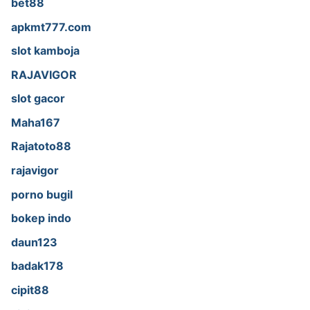
bet88
apkmt777.com
slot kamboja
RAJAVIGOR
slot gacor
Maha167
Rajatoto88
rajavigor
porno bugil
bokep indo
daun123
badak178
cipit88