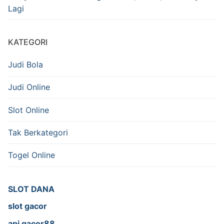
Lagi
KATEGORI
Judi Bola
Judi Online
Slot Online
Tak Berkategori
Togel Online
SLOT DANA
slot gacor
api gacor88