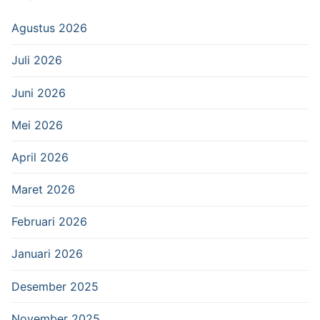
Agustus 2026
Juli 2026
Juni 2026
Mei 2026
April 2026
Maret 2026
Februari 2026
Januari 2026
Desember 2025
November 2025