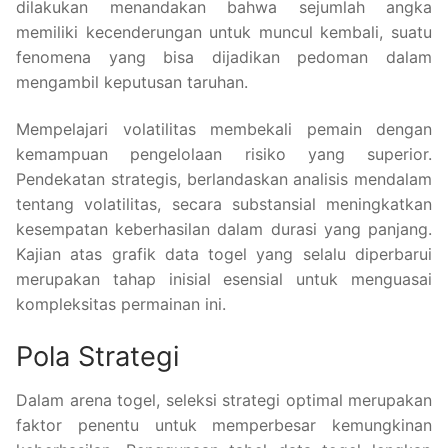
dilakukan menandakan bahwa sejumlah angka
memiliki kecenderungan untuk muncul kembali, suatu
fenomena yang bisa dijadikan pedoman dalam
mengambil keputusan taruhan.
Mempelajari volatilitas membekali pemain dengan
kemampuan pengelolaan risiko yang superior.
Pendekatan strategis, berlandaskan analisis mendalam
tentang volatilitas, secara substansial meningkatkan
kesempatan keberhasilan dalam durasi yang panjang.
Kajian atas grafik data togel yang selalu diperbarui
merupakan tahap inisial esensial untuk menguasai
kompleksitas permainan ini.
Pola Strategi
Dalam arena togel, seleksi strategi optimal merupakan
faktor penentu untuk memperbesar kemungkinan