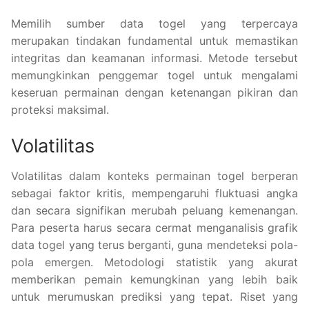
Memilih sumber data togel yang terpercaya
merupakan tindakan fundamental untuk memastikan
integritas dan keamanan informasi. Metode tersebut
memungkinkan penggemar togel untuk mengalami
keseruan permainan dengan ketenangan pikiran dan
proteksi maksimal.
Volatilitas
Volatilitas dalam konteks permainan togel berperan
sebagai faktor kritis, mempengaruhi fluktuasi angka
dan secara signifikan merubah peluang kemenangan.
Para peserta harus secara cermat menganalisis grafik
data togel yang terus berganti, guna mendeteksi pola-
pola emergen. Metodologi statistik yang akurat
memberikan pemain kemungkinan yang lebih baik
untuk merumuskan prediksi yang tepat. Riset yang