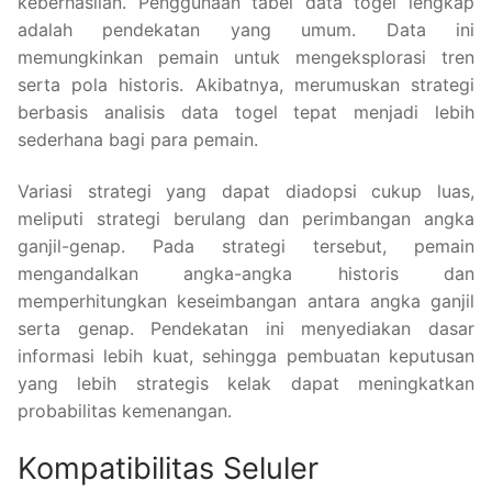
keberhasilan. Penggunaan tabel data togel lengkap
adalah pendekatan yang umum. Data ini
memungkinkan pemain untuk mengeksplorasi tren
serta pola historis. Akibatnya, merumuskan strategi
berbasis analisis data togel tepat menjadi lebih
sederhana bagi para pemain.
Variasi strategi yang dapat diadopsi cukup luas,
meliputi strategi berulang dan perimbangan angka
ganjil-genap. Pada strategi tersebut, pemain
mengandalkan angka-angka historis dan
memperhitungkan keseimbangan antara angka ganjil
serta genap. Pendekatan ini menyediakan dasar
informasi lebih kuat, sehingga pembuatan keputusan
yang lebih strategis kelak dapat meningkatkan
probabilitas kemenangan.
Kompatibilitas Seluler