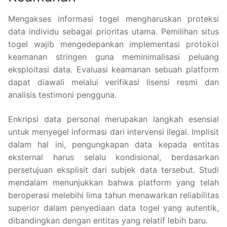
Mengakses informasi togel mengharuskan proteksi
data individu sebagai prioritas utama. Pemilihan situs
togel wajib mengedepankan implementasi protokol
keamanan stringen guna meminimalisasi peluang
eksploitasi data. Evaluasi keamanan sebuah platform
dapat diawali melalui verifikasi lisensi resmi dan
analisis testimoni pengguna.
Enkripsi data personal merupakan langkah esensial
untuk menyegel informasi dari intervensi ilegal. Implisit
dalam hal ini, pengungkapan data kepada entitas
eksternal harus selalu kondisional, berdasarkan
persetujuan eksplisit dari subjek data tersebut. Studi
mendalam menunjukkan bahwa platform yang telah
beroperasi melebihi lima tahun menawarkan reliabilitas
superior dalam penyediaan data togel yang autentik,
dibandingkan dengan entitas yang relatif lebih baru.